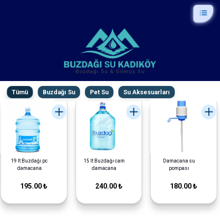
Tümü
Buzdağı Su
Pet Su
Su Aksesuarları
19 lt Buzdağı pc
15 lt Buzdağı cam
Damacana su
damacana
damacana
pompası
195.00 ₺
240.00 ₺
180.00 ₺