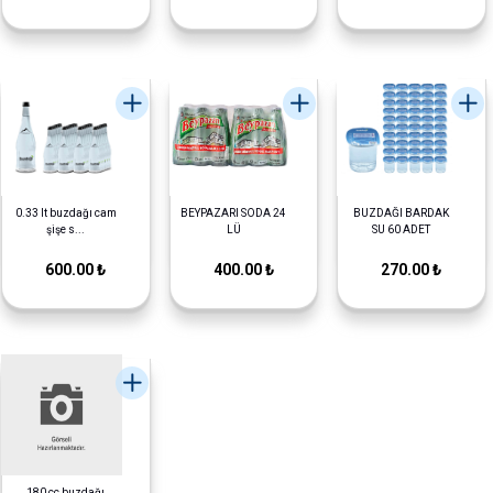
0.33 lt buzdağı cam
BEYPAZARI SODA 24
BUZDAĞI BARDAK
şişe s...
LÜ
SU 60 ADET
600.00 ₺
400.00 ₺
270.00 ₺
180 cc buzdağı