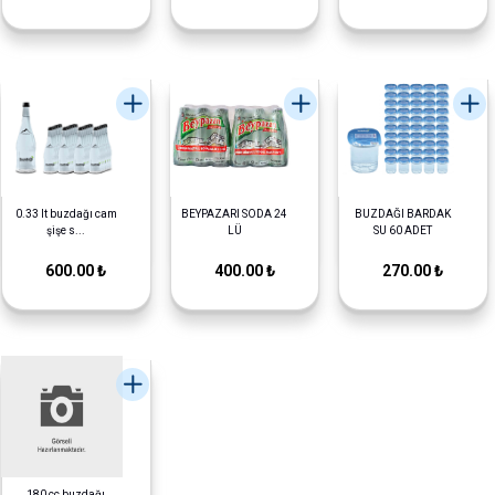
0.33 lt buzdağı cam
BEYPAZARI SODA 24
BUZDAĞI BARDAK
şişe s...
LÜ
SU 60 ADET
600.00 ₺
400.00 ₺
270.00 ₺
180 cc buzdağı