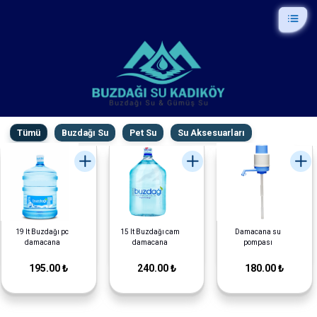
Tümü
Buzdağı Su
Pet Su
Su Aksesuarları
19 lt Buzdağı pc
15 lt Buzdağı cam
Damacana su
damacana
damacana
pompası
195.00 ₺
240.00 ₺
180.00 ₺