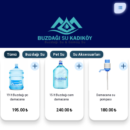
Tümü
Buzdağı Su
Pet Su
Su Aksesuarları
19 lt Buzdağı pc
15 lt Buzdağı cam
Damacana su
damacana
damacana
pompası
195.00 ₺
240.00 ₺
180.00 ₺