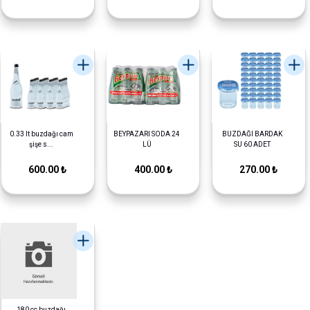
0.33 lt buzdağı cam
BEYPAZARI SODA 24
BUZDAĞI BARDAK
şişe s...
LÜ
SU 60 ADET
600.00 ₺
400.00 ₺
270.00 ₺
180 cc buzdağı