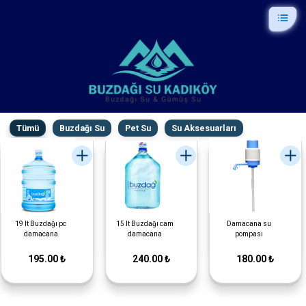
Tümü
Buzdağı Su
Pet Su
Su Aksesuarları
19 lt Buzdağı pc
15 lt Buzdağı cam
Damacana su
damacana
damacana
pompası
195.00 ₺
240.00 ₺
180.00 ₺