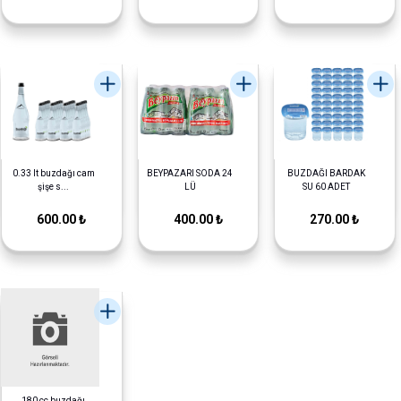
0.33 lt buzdağı cam
BEYPAZARI SODA 24
BUZDAĞI BARDAK
şişe s...
LÜ
SU 60 ADET
600.00 ₺
400.00 ₺
270.00 ₺
180 cc buzdağı